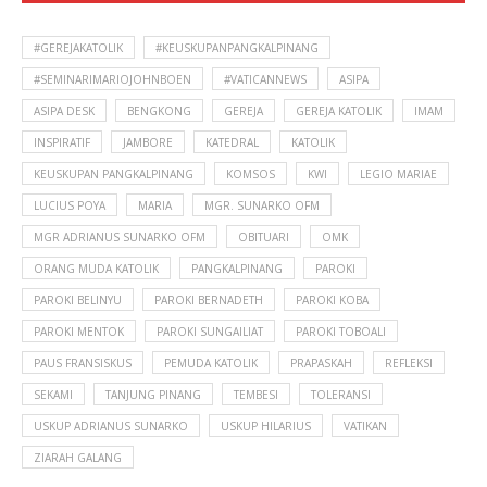
#GEREJAKATOLIK
#KEUSKUPANPANGKALPINANG
#SEMINARIMARIOJOHNBOEN
#VATICANNEWS
ASIPA
ASIPA DESK
BENGKONG
GEREJA
GEREJA KATOLIK
IMAM
INSPIRATIF
JAMBORE
KATEDRAL
KATOLIK
KEUSKUPAN PANGKALPINANG
KOMSOS
KWI
LEGIO MARIAE
LUCIUS POYA
MARIA
MGR. SUNARKO OFM
MGR ADRIANUS SUNARKO OFM
OBITUARI
OMK
ORANG MUDA KATOLIK
PANGKALPINANG
PAROKI
PAROKI BELINYU
PAROKI BERNADETH
PAROKI KOBA
PAROKI MENTOK
PAROKI SUNGAILIAT
PAROKI TOBOALI
PAUS FRANSISKUS
PEMUDA KATOLIK
PRAPASKAH
REFLEKSI
SEKAMI
TANJUNG PINANG
TEMBESI
TOLERANSI
USKUP ADRIANUS SUNARKO
USKUP HILARIUS
VATIKAN
ZIARAH GALANG