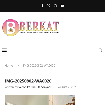
Home
IMG-20250802-WA0020
IMG-20250802-WA0020
written by
Veronika Suci Handayani
August 2, 2025