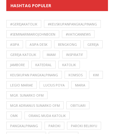
HASHTAG POPULER
#GEREJAKATOLIK
#KEUSKUPANPANGKALPINANG
#SEMINARIMARIOJOHNBOEN
#VATICANNEWS
ASIPA
ASIPA DESK
BENGKONG
GEREJA
GEREJA KATOLIK
IMAM
INSPIRATIF
JAMBORE
KATEDRAL
KATOLIK
KEUSKUPAN PANGKALPINANG
KOMSOS
KWI
LEGIO MARIAE
LUCIUS POYA
MARIA
MGR. SUNARKO OFM
MGR ADRIANUS SUNARKO OFM
OBITUARI
OMK
ORANG MUDA KATOLIK
PANGKALPINANG
PAROKI
PAROKI BELINYU