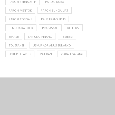
PAROKI BERNADETH
PAROKI KOBA
PAROKI MENTOK
PAROKI SUNGAILIAT
PAROKI TOBOALI
PAUS FRANSISKUS
PEMUDA KATOLIK
PRAPASKAH
REFLEKSI
SEKAMI
TANJUNG PINANG
TEMBESI
TOLERANSI
USKUP ADRIANUS SUNARKO
USKUP HILARIUS
VATIKAN
ZIARAH GALANG