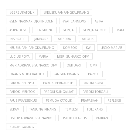
#GEREJAKATOLIK
#KEUSKUPANPANGKALPINANG
#SEMINARIMARIOJOHNBOEN
#VATICANNEWS
ASIPA
ASIPA DESK
BENGKONG
GEREJA
GEREJA KATOLIK
IMAM
INSPIRATIF
JAMBORE
KATEDRAL
KATOLIK
KEUSKUPAN PANGKALPINANG
KOMSOS
KWI
LEGIO MARIAE
LUCIUS POYA
MARIA
MGR. SUNARKO OFM
MGR ADRIANUS SUNARKO OFM
OBITUARI
OMK
ORANG MUDA KATOLIK
PANGKALPINANG
PAROKI
PAROKI BELINYU
PAROKI BERNADETH
PAROKI KOBA
PAROKI MENTOK
PAROKI SUNGAILIAT
PAROKI TOBOALI
PAUS FRANSISKUS
PEMUDA KATOLIK
PRAPASKAH
REFLEKSI
SEKAMI
TANJUNG PINANG
TEMBESI
TOLERANSI
USKUP ADRIANUS SUNARKO
USKUP HILARIUS
VATIKAN
ZIARAH GALANG