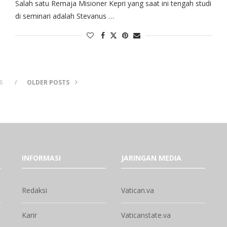
Salah satu Remaja Misioner Kepri yang saat ini tengah studi
di seminari adalah Stevanus …
S
OLDER POSTS
INFORMASI
JARINGAN MEDIA
Redaksi
Vatican.va
Karir
Vaticanstate.va