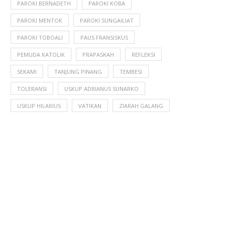
PAROKI BERNADETH
PAROKI KOBA
PAROKI MENTOK
PAROKI SUNGAILIAT
PAROKI TOBOALI
PAUS FRANSISKUS
PEMUDA KATOLIK
PRAPASKAH
REFLEKSI
SEKAMI
TANJUNG PINANG
TEMBESI
TOLERANSI
USKUP ADRIANUS SUNARKO
USKUP HILARIUS
VATIKAN
ZIARAH GALANG