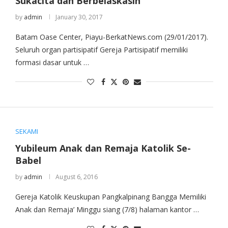
Sukacita dan Berbelaskasih”
by
admin
January 30, 2017
Batam Oase Center, Piayu-BerkatNews.com (29/01/2017).
Seluruh organ partisipatif Gereja Partisipatif memiliki
formasi dasar untuk …
SEKAMI
Yubileum Anak dan Remaja Katolik Se-
Babel
by
admin
August 6, 2016
Gereja Katolik Keuskupan Pangkalpinang Bangga Memiliki
Anak dan Remaja’ Minggu siang (7/8) halaman kantor …