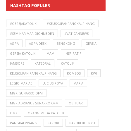
HASHTAG POPULER
#GEREJAKATOLIK
#KEUSKUPANPANGKALPINANG
#SEMINARIMARIOJOHNBOEN
#VATICANNEWS
ASIPA
ASIPA DESK
BENGKONG
GEREJA
GEREJA KATOLIK
IMAM
INSPIRATIF
JAMBORE
KATEDRAL
KATOLIK
KEUSKUPAN PANGKALPINANG
KOMSOS
KWI
LEGIO MARIAE
LUCIUS POYA
MARIA
MGR. SUNARKO OFM
MGR ADRIANUS SUNARKO OFM
OBITUARI
OMK
ORANG MUDA KATOLIK
PANGKALPINANG
PAROKI
PAROKI BELINYU