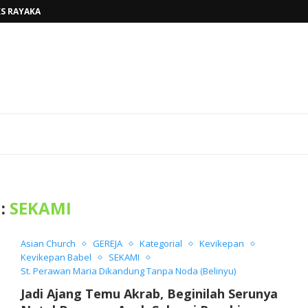
S RAYAKAN KAUL KEKAL DAN...
AK KEMBALI MELIHAT PERAN KELUARGA...
H BAPA, TINGGALKAN...
BELINYU, TERJAWAB...
AHUN AJARAN BARU...
RKAN KASIH ALLAH BAGI...
ARISTI KAUM MUDA, WUJUDKAN...
AKAN PENUH SUKACITA DI GEREJA...
OKI SUNGAILIAT, PASTOR TONI,MSF...
:
SEKAMI
Asian Church
GEREJA
Kategorial
Kevikepan
Kevikepan Babel
SEKAMI
St. Perawan Maria Dikandung Tanpa Noda (Belinyu)
Jadi Ajang Temu Akrab, Beginilah Serunya