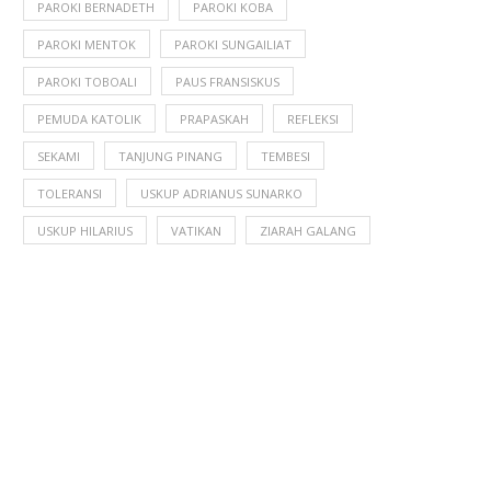
PAROKI BERNADETH
PAROKI KOBA
PAROKI MENTOK
PAROKI SUNGAILIAT
PAROKI TOBOALI
PAUS FRANSISKUS
PEMUDA KATOLIK
PRAPASKAH
REFLEKSI
SEKAMI
TANJUNG PINANG
TEMBESI
TOLERANSI
USKUP ADRIANUS SUNARKO
USKUP HILARIUS
VATIKAN
ZIARAH GALANG