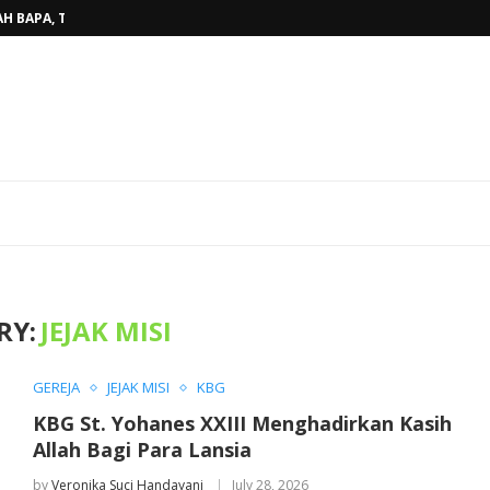
H BAPA, TINGGALKAN...
BELINYU, TERJAWAB...
AHUN AJARAN BARU...
RKAN KASIH ALLAH BAGI...
ARISTI KAUM MUDA, WUJUDKAN...
AKAN PENUH SUKACITA DI GEREJA...
OKI SUNGAILIAT, PASTOR TONI,MSF...
DAN PEMAZMUR, TINGKATKAN KUALITAS...
AT STASI BEDUKANG, PASTOR TONI...
RY:
JEJAK MISI
GEREJA
JEJAK MISI
KBG
KBG St. Yohanes XXIII Menghadirkan Kasih
Allah Bagi Para Lansia
by
Veronika Suci Handayani
July 28, 2026