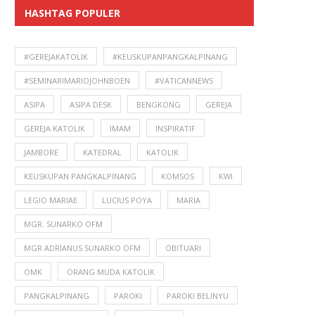
HASHTAG POPULER
#GEREJAKATOLIK
#KEUSKUPANPANGKALPINANG
#SEMINARIMARIOJOHNBOEN
#VATICANNEWS
ASIPA
ASIPA DESK
BENGKONG
GEREJA
GEREJA KATOLIK
IMAM
INSPIRATIF
JAMBORE
KATEDRAL
KATOLIK
KEUSKUPAN PANGKALPINANG
KOMSOS
KWI
LEGIO MARIAE
LUCIUS POYA
MARIA
MGR. SUNARKO OFM
MGR ADRIANUS SUNARKO OFM
OBITUARI
OMK
ORANG MUDA KATOLIK
PANGKALPINANG
PAROKI
PAROKI BELINYU