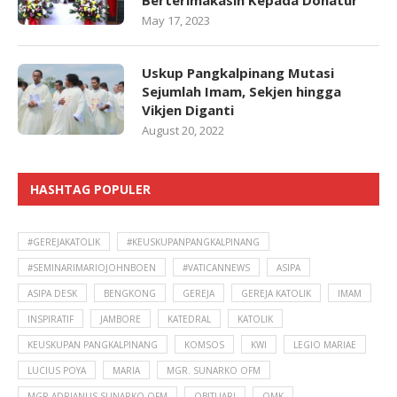
Berterimakasih Kepada Donatur
May 17, 2023
Uskup Pangkalpinang Mutasi
Sejumlah Imam, Sekjen hingga
Vikjen Diganti
August 20, 2022
HASHTAG POPULER
#GEREJAKATOLIK
#KEUSKUPANPANGKALPINANG
#SEMINARIMARIOJOHNBOEN
#VATICANNEWS
ASIPA
ASIPA DESK
BENGKONG
GEREJA
GEREJA KATOLIK
IMAM
INSPIRATIF
JAMBORE
KATEDRAL
KATOLIK
KEUSKUPAN PANGKALPINANG
KOMSOS
KWI
LEGIO MARIAE
LUCIUS POYA
MARIA
MGR. SUNARKO OFM
MGR ADRIANUS SUNARKO OFM
OBITUARI
OMK