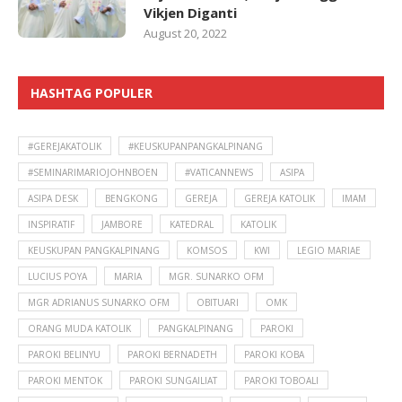
Vikjen Diganti
August 20, 2022
HASHTAG POPULER
#GEREJAKATOLIK
#KEUSKUPANPANGKALPINANG
#SEMINARIMARIOJOHNBOEN
#VATICANNEWS
ASIPA
ASIPA DESK
BENGKONG
GEREJA
GEREJA KATOLIK
IMAM
INSPIRATIF
JAMBORE
KATEDRAL
KATOLIK
KEUSKUPAN PANGKALPINANG
KOMSOS
KWI
LEGIO MARIAE
LUCIUS POYA
MARIA
MGR. SUNARKO OFM
MGR ADRIANUS SUNARKO OFM
OBITUARI
OMK
ORANG MUDA KATOLIK
PANGKALPINANG
PAROKI
PAROKI BELINYU
PAROKI BERNADETH
PAROKI KOBA
PAROKI MENTOK
PAROKI SUNGAILIAT
PAROKI TOBOALI