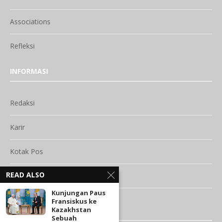
Associations
Refleksi
INFORMASI
Redaksi
Karir
Kotak Pos
READ ALSO
Privacy Policy
Kunjungan Paus
Disclaimer
Fransiskus ke
Kazakhstan
JARINGAN MEDIA
Sebuah