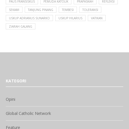
PAUS FRANSISKUS
PEMUDA KATOLIK
PRAPASKAH
REFLEKSI
SEKAMI
TANJUNG PINANG
TEMBESI
TOLERANSI
USKUP ADRIANUS SUNARKO
USKUP HILARIUS
VATIKAN
ZIARAH GALANG
KATEGORI
Opini
Global Catholic Network
Feature