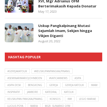
XVI, Mgr Adrianus OFM
Berterimakasih Kepada Donatur
May 17, 2023
Uskup Pangkalpinang Mutasi
Sejumlah Imam, Sekjen hingga
Vikjen Diganti
August 20, 2022
HASHTAG POPULER
#GEREJAKATOLIK
#KEUSKUPANPANGKALPINANG
#SEMINARIMARIOJOHNBOEN
#VATICANNEWS
ASIPA
ASIPA DESK
BENGKONG
GEREJA
GEREJA KATOLIK
IMAM
INSPIRATIF
JAMBORE
KATEDRAL
KATOLIK
KEUSKUPAN PANGKALPINANG
KOMSOS
KWI
LEGIO MARIAE
LUCIUS POYA
MARIA
MGR. SUNARKO OFM