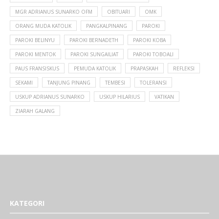
MGR ADRIANUS SUNARKO OFM
OBITUARI
OMK
ORANG MUDA KATOLIK
PANGKALPINANG
PAROKI
PAROKI BELINYU
PAROKI BERNADETH
PAROKI KOBA
PAROKI MENTOK
PAROKI SUNGAILIAT
PAROKI TOBOALI
PAUS FRANSISKUS
PEMUDA KATOLIK
PRAPASKAH
REFLEKSI
SEKAMI
TANJUNG PINANG
TEMBESI
TOLERANSI
USKUP ADRIANUS SUNARKO
USKUP HILARIUS
VATIKAN
ZIARAH GALANG
KATEGORI