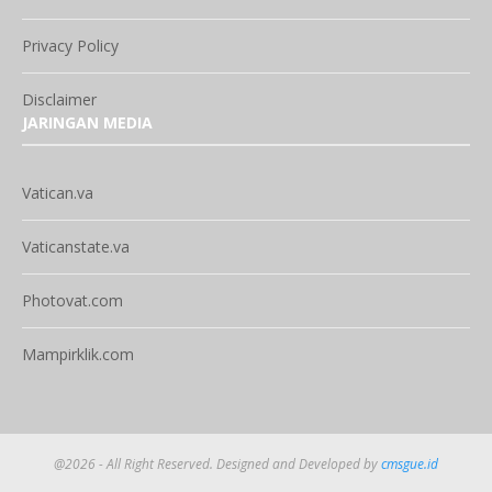
Privacy Policy
Disclaimer
JARINGAN MEDIA
Vatican.va
Vaticanstate.va
Photovat.com
Mampirklik.com
@2026 - All Right Reserved. Designed and Developed by
cmsgue.id