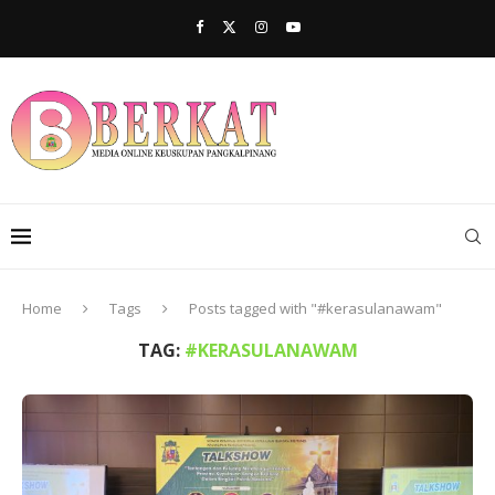
Home
Tags
Posts tagged with "#kerasulanawam"
TAG:
#KERASULANAWAM