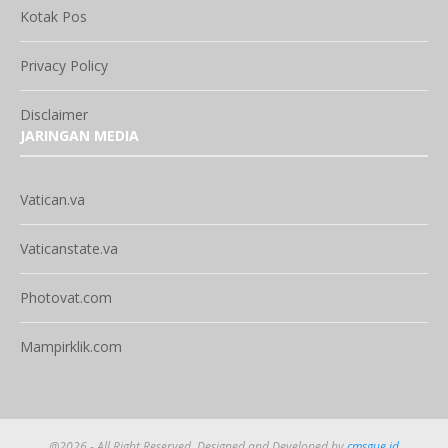
Kotak Pos
Privacy Policy
Disclaimer
JARINGAN MEDIA
Vatican.va
Vaticanstate.va
Photovat.com
Mampirklik.com
@2026 - All Right Reserved. Designed and Developed by
cmsgue.id