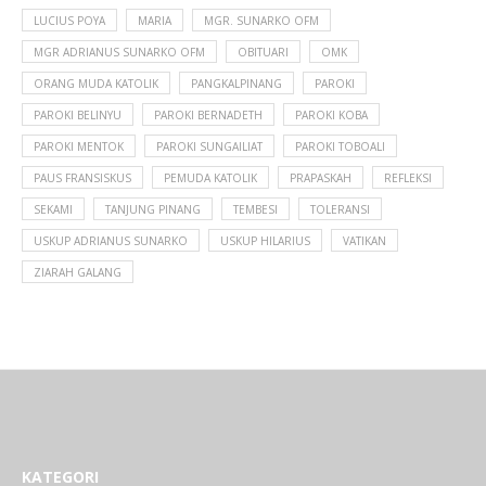
LUCIUS POYA
MARIA
MGR. SUNARKO OFM
MGR ADRIANUS SUNARKO OFM
OBITUARI
OMK
ORANG MUDA KATOLIK
PANGKALPINANG
PAROKI
PAROKI BELINYU
PAROKI BERNADETH
PAROKI KOBA
PAROKI MENTOK
PAROKI SUNGAILIAT
PAROKI TOBOALI
PAUS FRANSISKUS
PEMUDA KATOLIK
PRAPASKAH
REFLEKSI
SEKAMI
TANJUNG PINANG
TEMBESI
TOLERANSI
USKUP ADRIANUS SUNARKO
USKUP HILARIUS
VATIKAN
ZIARAH GALANG
KATEGORI