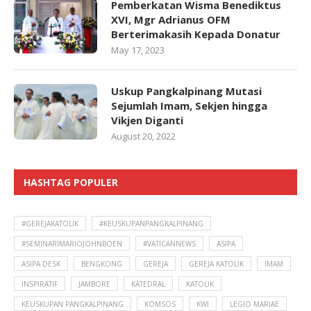
Pemberkatan Wisma Benediktus
XVI, Mgr Adrianus OFM
Berterimakasih Kepada Donatur
May 17, 2023
Uskup Pangkalpinang Mutasi
Sejumlah Imam, Sekjen hingga
Vikjen Diganti
August 20, 2022
HASHTAG POPULER
#GEREJAKATOLIK
#KEUSKUPANPANGKALPINANG
#SEMINARIMARIOJOHNBOEN
#VATICANNEWS
ASIPA
ASIPA DESK
BENGKONG
GEREJA
GEREJA KATOLIK
IMAM
INSPIRATIF
JAMBORE
KATEDRAL
KATOLIK
KEUSKUPAN PANGKALPINANG
KOMSOS
KWI
LEGIO MARIAE