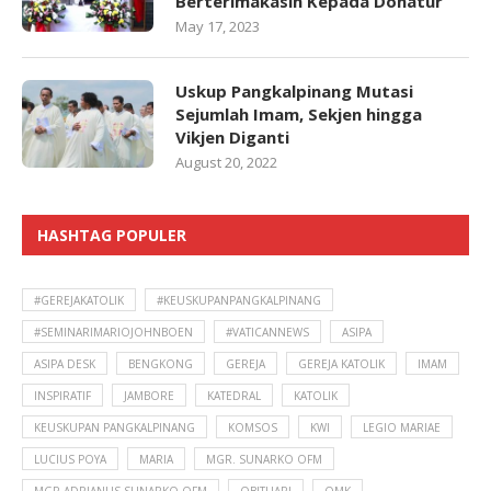
Berterimakasih Kepada Donatur
May 17, 2023
Uskup Pangkalpinang Mutasi
Sejumlah Imam, Sekjen hingga
Vikjen Diganti
August 20, 2022
HASHTAG POPULER
#GEREJAKATOLIK
#KEUSKUPANPANGKALPINANG
#SEMINARIMARIOJOHNBOEN
#VATICANNEWS
ASIPA
ASIPA DESK
BENGKONG
GEREJA
GEREJA KATOLIK
IMAM
INSPIRATIF
JAMBORE
KATEDRAL
KATOLIK
KEUSKUPAN PANGKALPINANG
KOMSOS
KWI
LEGIO MARIAE
LUCIUS POYA
MARIA
MGR. SUNARKO OFM