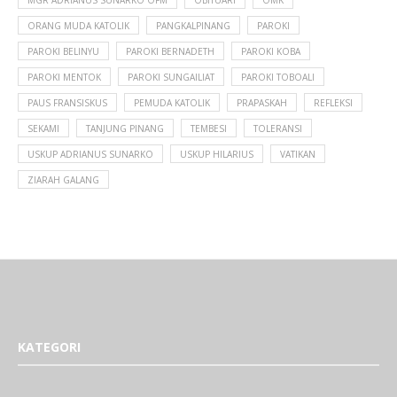
MGR ADRIANUS SUNARKO OFM
OBITUARI
OMK
ORANG MUDA KATOLIK
PANGKALPINANG
PAROKI
PAROKI BELINYU
PAROKI BERNADETH
PAROKI KOBA
PAROKI MENTOK
PAROKI SUNGAILIAT
PAROKI TOBOALI
PAUS FRANSISKUS
PEMUDA KATOLIK
PRAPASKAH
REFLEKSI
SEKAMI
TANJUNG PINANG
TEMBESI
TOLERANSI
USKUP ADRIANUS SUNARKO
USKUP HILARIUS
VATIKAN
ZIARAH GALANG
KATEGORI