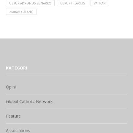
USKUP ADRIANUS SUNARKO
USKUP HILARIUS
VATIKAN
ZIARAH GALANG
KATEGORI
Opini
Global Catholic Network
Feature
Associations