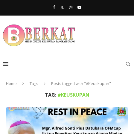
Home
Tags
Posts tagged with "#Keuskupan"
TAG:
#KEUSKUPAN