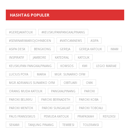
HASHTAG POPULER
#GEREJAKATOLIK
#KEUSKUPANPANGKALPINANG
#SEMINARIMARIOJOHNBOEN
#VATICANNEWS
ASIPA
ASIPA DESK
BENGKONG
GEREJA
GEREJA KATOLIK
IMAM
INSPIRATIF
JAMBORE
KATEDRAL
KATOLIK
KEUSKUPAN PANGKALPINANG
KOMSOS
KWI
LEGIO MARIAE
LUCIUS POYA
MARIA
MGR. SUNARKO OFM
MGR ADRIANUS SUNARKO OFM
OBITUARI
OMK
ORANG MUDA KATOLIK
PANGKALPINANG
PAROKI
PAROKI BELINYU
PAROKI BERNADETH
PAROKI KOBA
PAROKI MENTOK
PAROKI SUNGAILIAT
PAROKI TOBOALI
PAUS FRANSISKUS
PEMUDA KATOLIK
PRAPASKAH
REFLEKSI
SEKAMI
TANJUNG PINANG
TEMBESI
TOLERANSI