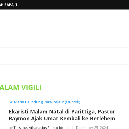
H BAPA, TINGGALKAN...
BELINYU, TERJAWAB...
AHUN AJARAN BARU...
RKAN KASIH ALLAH BAGI...
ARISTI KAUM MUDA, WUJUDKAN...
AKAN PENUH SUKACITA DI GEREJA...
OKI SUNGAILIAT, PASTOR TONI,MSF...
DAN PEMAZMUR, TINGKATKAN KUALITAS...
AT STASI BEDUKANG, PASTOR TONI...
ALAM VIGILI
SP Maria Pelindung Para Pelaut (Muntok)
Ekaristi Malam Natal di Parittiga, Pastor
Raymon Ajak Umat Kembali ke Betlehem
by
Tarsisius Athanasius Ramto Idong
December 25, 2024