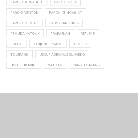
PAROKI BERNADETH
PAROKI KOBA
PAROKI MENTOK
PAROKI SUNGAILIAT
PAROKI TOBOALI
PAUS FRANSISKUS
PEMUDA KATOLIK
PRAPASKAH
REFLEKSI
SEKAMI
TANJUNG PINANG
TEMBESI
TOLERANSI
USKUP ADRIANUS SUNARKO
USKUP HILARIUS
VATIKAN
ZIARAH GALANG