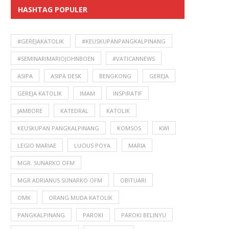
HASHTAG POPULER
#GEREJAKATOLIK
#KEUSKUPANPANGKALPINANG
#SEMINARIMARIOJOHNBOEN
#VATICANNEWS
ASIPA
ASIPA DESK
BENGKONG
GEREJA
GEREJA KATOLIK
IMAM
INSPIRATIF
JAMBORE
KATEDRAL
KATOLIK
KEUSKUPAN PANGKALPINANG
KOMSOS
KWI
LEGIO MARIAE
LUCIUS POYA
MARIA
MGR. SUNARKO OFM
MGR ADRIANUS SUNARKO OFM
OBITUARI
OMK
ORANG MUDA KATOLIK
PANGKALPINANG
PAROKI
PAROKI BELINYU