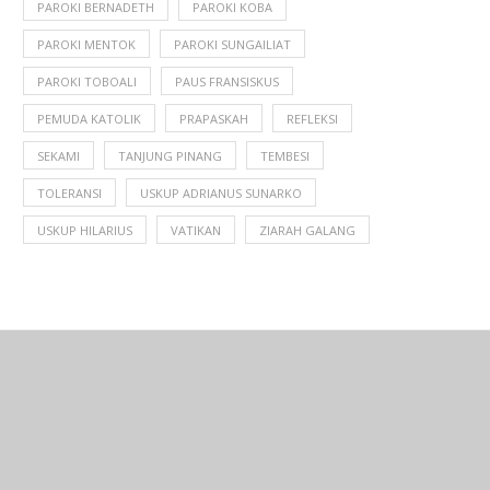
PAROKI BERNADETH
PAROKI KOBA
PAROKI MENTOK
PAROKI SUNGAILIAT
PAROKI TOBOALI
PAUS FRANSISKUS
PEMUDA KATOLIK
PRAPASKAH
REFLEKSI
SEKAMI
TANJUNG PINANG
TEMBESI
TOLERANSI
USKUP ADRIANUS SUNARKO
USKUP HILARIUS
VATIKAN
ZIARAH GALANG