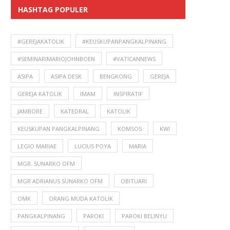
HASHTAG POPULER
#GEREJAKATOLIK
#KEUSKUPANPANGKALPINANG
#SEMINARIMARIOJOHNBOEN
#VATICANNEWS
ASIPA
ASIPA DESK
BENGKONG
GEREJA
GEREJA KATOLIK
IMAM
INSPIRATIF
JAMBORE
KATEDRAL
KATOLIK
KEUSKUPAN PANGKALPINANG
KOMSOS
KWI
LEGIO MARIAE
LUCIUS POYA
MARIA
MGR. SUNARKO OFM
MGR ADRIANUS SUNARKO OFM
OBITUARI
OMK
ORANG MUDA KATOLIK
PANGKALPINANG
PAROKI
PAROKI BELINYU