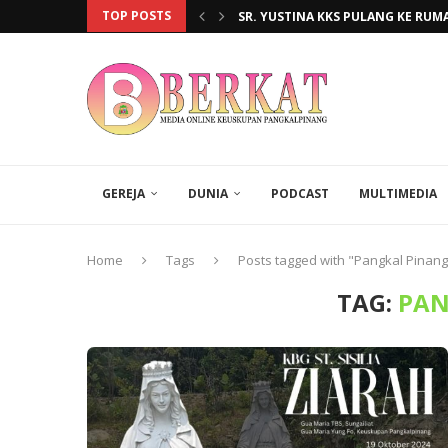
TOP POSTS
SR. YUSTINA KKS PULANG KE RUMA
SALIB HOMS 2026 TIBA DI PAROKI 
TK KB SANTA THERESIA SAMBUT T
KBG ST. YOHANES XXIII MENGHADI
OMK TOBOALI BERSATU DALAM EK
HARI KAKEK-NENEK SEDUNIA DIRAY
ENAM TAHUN MENGGEMBALA DI PAR
PAROKI TOBOALI BEKALI LEKTOR 
ENAM TAHUN MENGGEMBALAKAN UM
GEREJA
DUNIA
PODCAST
MULTIMEDIA
Home
Tags
Posts tagged with "Pangkal Pinang
TAG:
PAN