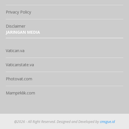
Privacy Policy
Disclaimer
JARINGAN MEDIA
Vatican.va
Vaticanstate.va
Photovat.com
Mampirklik.com
@2026 - All Right Reserved. Designed and Developed by
cmsgue.id