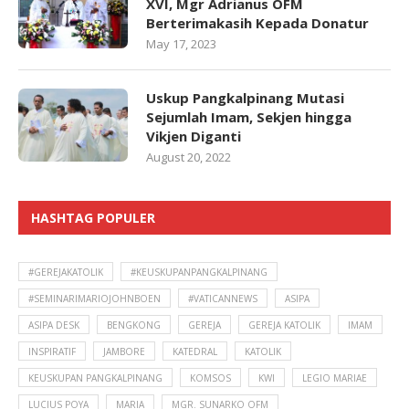
XVI, Mgr Adrianus OFM
Berterimakasih Kepada Donatur
May 17, 2023
Uskup Pangkalpinang Mutasi
Sejumlah Imam, Sekjen hingga
Vikjen Diganti
August 20, 2022
HASHTAG POPULER
#GEREJAKATOLIK
#KEUSKUPANPANGKALPINANG
#SEMINARIMARIOJOHNBOEN
#VATICANNEWS
ASIPA
ASIPA DESK
BENGKONG
GEREJA
GEREJA KATOLIK
IMAM
INSPIRATIF
JAMBORE
KATEDRAL
KATOLIK
KEUSKUPAN PANGKALPINANG
KOMSOS
KWI
LEGIO MARIAE
LUCIUS POYA
MARIA
MGR. SUNARKO OFM