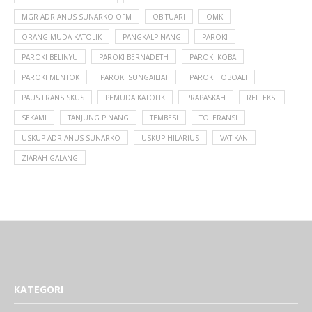
MGR ADRIANUS SUNARKO OFM
OBITUARI
OMK
ORANG MUDA KATOLIK
PANGKALPINANG
PAROKI
PAROKI BELINYU
PAROKI BERNADETH
PAROKI KOBA
PAROKI MENTOK
PAROKI SUNGAILIAT
PAROKI TOBOALI
PAUS FRANSISKUS
PEMUDA KATOLIK
PRAPASKAH
REFLEKSI
SEKAMI
TANJUNG PINANG
TEMBESI
TOLERANSI
USKUP ADRIANUS SUNARKO
USKUP HILARIUS
VATIKAN
ZIARAH GALANG
KATEGORI