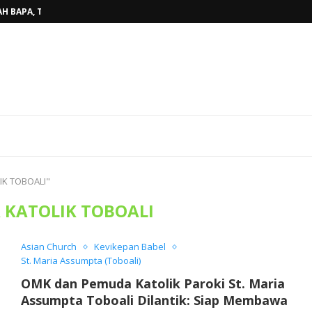
H BAPA, TINGGALKAN...
BELINYU, TERJAWAB...
AHUN AJARAN BARU...
RKAN KASIH ALLAH BAGI...
ARISTI KAUM MUDA, WUJUDKAN...
AKAN PENUH SUKACITA DI GEREJA...
OKI SUNGAILIAT, PASTOR TONI,MSF...
DAN PEMAZMUR, TINGKATKAN KUALITAS...
AT STASI BEDUKANG, PASTOR TONI...
IK TOBOALI"
 KATOLIK TOBOALI
Asian Church
Kevikepan Babel
St. Maria Assumpta (Toboali)
OMK dan Pemuda Katolik Paroki St. Maria
Assumpta Toboali Dilantik: Siap Membawa