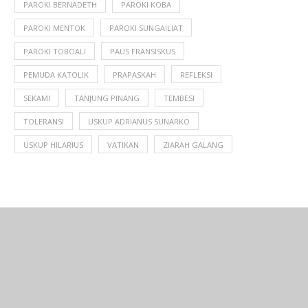
PAROKI BERNADETH
PAROKI KOBA
PAROKI MENTOK
PAROKI SUNGAILIAT
PAROKI TOBOALI
PAUS FRANSISKUS
PEMUDA KATOLIK
PRAPASKAH
REFLEKSI
SEKAMI
TANJUNG PINANG
TEMBESI
TOLERANSI
USKUP ADRIANUS SUNARKO
USKUP HILARIUS
VATIKAN
ZIARAH GALANG