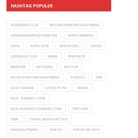
HASHTAG POPULER
#GEREJAKATOLIK
#KEUSKUPANPANGKALPINANG
#SEMINARIMARIOJOHNBOEN
#VATICANNEWS
ASIPA
ASIPA DESK
BENGKONG
GEREJA
GEREJA KATOLIK
IMAM
INSPIRATIF
JAMBORE
KATEDRAL
KATOLIK
KEUSKUPAN PANGKALPINANG
KOMSOS
KWI
LEGIO MARIAE
LUCIUS POYA
MARIA
MGR. SUNARKO OFM
MGR ADRIANUS SUNARKO OFM
OBITUARI
OMK
ORANG MUDA KATOLIK
PANGKALPINANG
PAROKI
PAROKI BELINYU