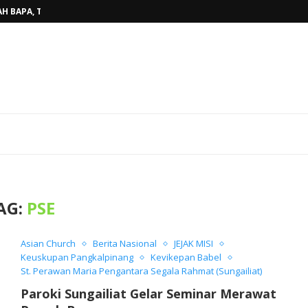
H BAPA, TINGGALKAN...
BELINYU, TERJAWAB...
AHUN AJARAN BARU...
RKAN KASIH ALLAH BAGI...
ARISTI KAUM MUDA, WUJUDKAN...
AKAN PENUH SUKACITA DI GEREJA...
OKI SUNGAILIAT, PASTOR TONI,MSF...
DAN PEMAZMUR, TINGKATKAN KUALITAS...
AT STASI BEDUKANG, PASTOR TONI...
AG:
PSE
Asian Church
Berita Nasional
JEJAK MISI
Keuskupan Pangkalpinang
Kevikepan Babel
St. Perawan Maria Pengantara Segala Rahmat (Sungailiat)
Paroki Sungailiat Gelar Seminar Merawat