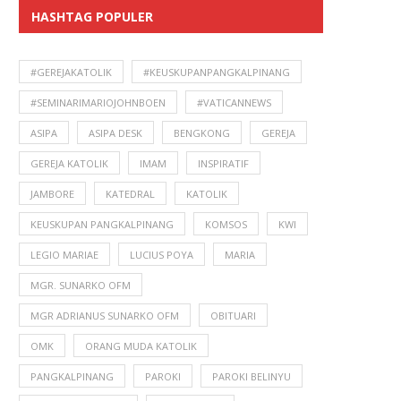
HASHTAG POPULER
#GEREJAKATOLIK
#KEUSKUPANPANGKALPINANG
#SEMINARIMARIOJOHNBOEN
#VATICANNEWS
ASIPA
ASIPA DESK
BENGKONG
GEREJA
GEREJA KATOLIK
IMAM
INSPIRATIF
JAMBORE
KATEDRAL
KATOLIK
KEUSKUPAN PANGKALPINANG
KOMSOS
KWI
LEGIO MARIAE
LUCIUS POYA
MARIA
MGR. SUNARKO OFM
MGR ADRIANUS SUNARKO OFM
OBITUARI
OMK
ORANG MUDA KATOLIK
PANGKALPINANG
PAROKI
PAROKI BELINYU