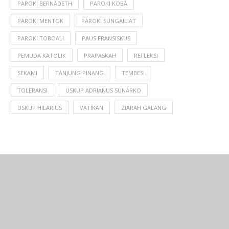
PAROKI BERNADETH
PAROKI KOBA
PAROKI MENTOK
PAROKI SUNGAILIAT
PAROKI TOBOALI
PAUS FRANSISKUS
PEMUDA KATOLIK
PRAPASKAH
REFLEKSI
SEKAMI
TANJUNG PINANG
TEMBESI
TOLERANSI
USKUP ADRIANUS SUNARKO
USKUP HILARIUS
VATIKAN
ZIARAH GALANG