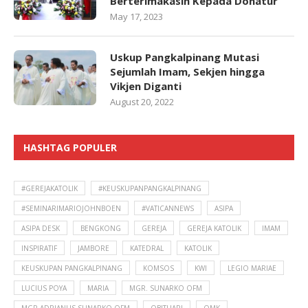
Berterimakasih Kepada Donatur
May 17, 2023
Uskup Pangkalpinang Mutasi
Sejumlah Imam, Sekjen hingga
Vikjen Diganti
August 20, 2022
HASHTAG POPULER
#GEREJAKATOLIK
#KEUSKUPANPANGKALPINANG
#SEMINARIMARIOJOHNBOEN
#VATICANNEWS
ASIPA
ASIPA DESK
BENGKONG
GEREJA
GEREJA KATOLIK
IMAM
INSPIRATIF
JAMBORE
KATEDRAL
KATOLIK
KEUSKUPAN PANGKALPINANG
KOMSOS
KWI
LEGIO MARIAE
LUCIUS POYA
MARIA
MGR. SUNARKO OFM