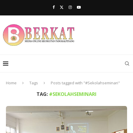
Home
Tags
Posts tagged with "#Sekolahseminari"
TAG:
#SEKOLAHSEMINARI