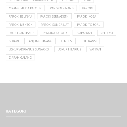
MGR ADRIANUS SUNARKO OFM
OBITUARI
OMK
ORANG MUDA KATOLIK
PANGKALPINANG
PAROKI
PAROKI BELINYU
PAROKI BERNADETH
PAROKI KOBA
PAROKI MENTOK
PAROKI SUNGAILIAT
PAROKI TOBOALI
PAUS FRANSISKUS
PEMUDA KATOLIK
PRAPASKAH
REFLEKSI
SEKAMI
TANJUNG PINANG
TEMBESI
TOLERANSI
USKUP ADRIANUS SUNARKO
USKUP HILARIUS
VATIKAN
ZIARAH GALANG
KATEGORI