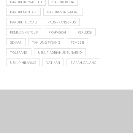
PAROKI BERNADETH
PAROKI KOBA
PAROKI MENTOK
PAROKI SUNGAILIAT
PAROKI TOBOALI
PAUS FRANSISKUS
PEMUDA KATOLIK
PRAPASKAH
REFLEKSI
SEKAMI
TANJUNG PINANG
TEMBESI
TOLERANSI
USKUP ADRIANUS SUNARKO
USKUP HILARIUS
VATIKAN
ZIARAH GALANG