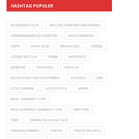
HASHTAG POPULER
#GEREJAKATOLIK
#KEUSKUPANPANGKALPINANG
#SEMINARIMARIOJOHNBOEN
#VATICANNEWS
ASIPA
ASIPA DESK
BENGKONG
GEREJA
GEREJA KATOLIK
IMAM
INSPIRATIF
JAMBORE
KATEDRAL
KATOLIK
KEUSKUPAN PANGKALPINANG
KOMSOS
KWI
LEGIO MARIAE
LUCIUS POYA
MARIA
MGR. SUNARKO OFM
MGR ADRIANUS SUNARKO OFM
OBITUARI
OMK
ORANG MUDA KATOLIK
PANGKALPINANG
PAROKI
PAROKI BELINYU