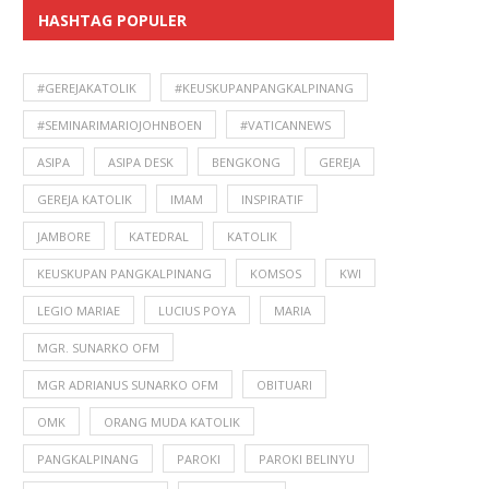
HASHTAG POPULER
#GEREJAKATOLIK
#KEUSKUPANPANGKALPINANG
#SEMINARIMARIOJOHNBOEN
#VATICANNEWS
ASIPA
ASIPA DESK
BENGKONG
GEREJA
GEREJA KATOLIK
IMAM
INSPIRATIF
JAMBORE
KATEDRAL
KATOLIK
KEUSKUPAN PANGKALPINANG
KOMSOS
KWI
LEGIO MARIAE
LUCIUS POYA
MARIA
MGR. SUNARKO OFM
MGR ADRIANUS SUNARKO OFM
OBITUARI
OMK
ORANG MUDA KATOLIK
PANGKALPINANG
PAROKI
PAROKI BELINYU