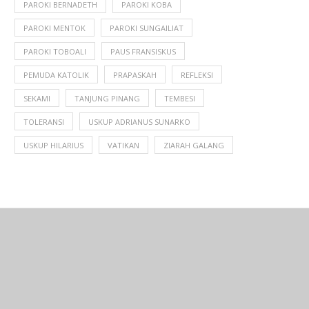
PAROKI BERNADETH
PAROKI KOBA
PAROKI MENTOK
PAROKI SUNGAILIAT
PAROKI TOBOALI
PAUS FRANSISKUS
PEMUDA KATOLIK
PRAPASKAH
REFLEKSI
SEKAMI
TANJUNG PINANG
TEMBESI
TOLERANSI
USKUP ADRIANUS SUNARKO
USKUP HILARIUS
VATIKAN
ZIARAH GALANG