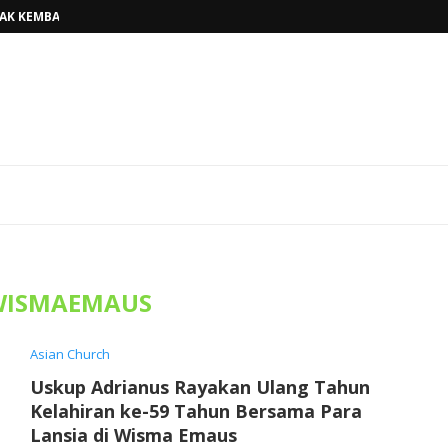
H BAPA, TINGGALKAN...
BELINYU, TERJAWAB...
AHUN AJARAN BARU...
RKAN KASIH ALLAH BAGI...
ARISTI KAUM MUDA, WUJUDKAN...
AKAN PENUH SUKACITA DI GEREJA...
OKI SUNGAILIAT, PASTOR TONI,MSF...
DAN PEMAZMUR, TINGKATKAN KUALITAS...
"
WISMAEMAUS
Asian Church
Uskup Adrianus Rayakan Ulang Tahun
Kelahiran ke-59 Tahun Bersama Para
Lansia di Wisma Emaus