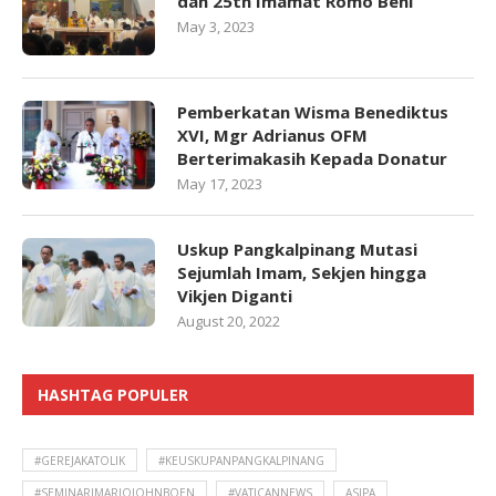
dan 25th Imamat Romo Beni
May 3, 2023
Pemberkatan Wisma Benediktus
XVI, Mgr Adrianus OFM
Berterimakasih Kepada Donatur
May 17, 2023
Uskup Pangkalpinang Mutasi
Sejumlah Imam, Sekjen hingga
Vikjen Diganti
August 20, 2022
HASHTAG POPULER
#GEREJAKATOLIK
#KEUSKUPANPANGKALPINANG
#SEMINARIMARIOJOHNBOEN
#VATICANNEWS
ASIPA