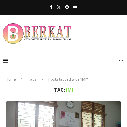
Home
Tags
Posts tagged with "JMJ"
TAG:
JMJ