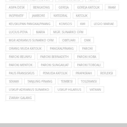
ASIPA DESK
BENGKONG
GEREJA
GEREJA KATOLIK
IMAM
INSPIRATIF
JAMBORE
KATEDRAL
KATOLIK
KEUSKUPAN PANGKALPINANG
KOMSOS
KWI
LEGIO MARIAE
LUCIUS POYA
MARIA
MGR. SUNARKO OFM
MGR ADRIANUS SUNARKO OFM
OBITUARI
OMK
ORANG MUDA KATOLIK
PANGKALPINANG
PAROKI
PAROKI BELINYU
PAROKI BERNADETH
PAROKI KOBA
PAROKI MENTOK
PAROKI SUNGAILIAT
PAROKI TOBOALI
PAUS FRANSISKUS
PEMUDA KATOLIK
PRAPASKAH
REFLEKSI
SEKAMI
TANJUNG PINANG
TEMBESI
TOLERANSI
USKUP ADRIANUS SUNARKO
USKUP HILARIUS
VATIKAN
ZIARAH GALANG