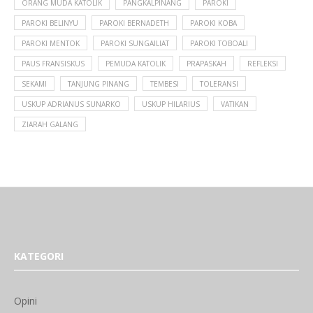
ORANG MUDA KATOLIK
PANGKALPINANG
PAROKI
PAROKI BELINYU
PAROKI BERNADETH
PAROKI KOBA
PAROKI MENTOK
PAROKI SUNGAILIAT
PAROKI TOBOALI
PAUS FRANSISKUS
PEMUDA KATOLIK
PRAPASKAH
REFLEKSI
SEKAMI
TANJUNG PINANG
TEMBESI
TOLERANSI
USKUP ADRIANUS SUNARKO
USKUP HILARIUS
VATIKAN
ZIARAH GALANG
KATEGORI
Opini