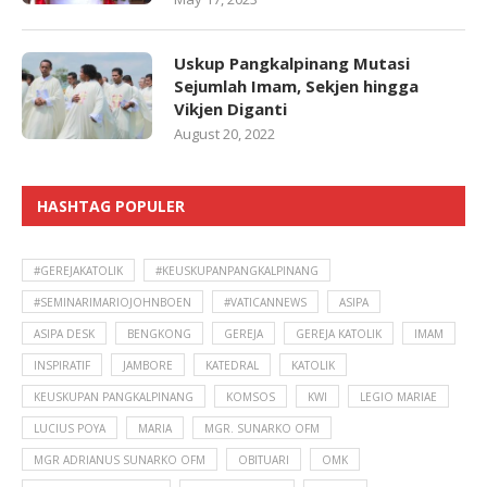
Uskup Pangkalpinang Mutasi
Sejumlah Imam, Sekjen hingga
Vikjen Diganti
August 20, 2022
HASHTAG POPULER
#GEREJAKATOLIK
#KEUSKUPANPANGKALPINANG
#SEMINARIMARIOJOHNBOEN
#VATICANNEWS
ASIPA
ASIPA DESK
BENGKONG
GEREJA
GEREJA KATOLIK
IMAM
INSPIRATIF
JAMBORE
KATEDRAL
KATOLIK
KEUSKUPAN PANGKALPINANG
KOMSOS
KWI
LEGIO MARIAE
LUCIUS POYA
MARIA
MGR. SUNARKO OFM
MGR ADRIANUS SUNARKO OFM
OBITUARI
OMK