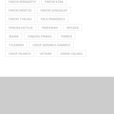
PAROKI BERNADETH
PAROKI KOBA
PAROKI MENTOK
PAROKI SUNGAILIAT
PAROKI TOBOALI
PAUS FRANSISKUS
PEMUDA KATOLIK
PRAPASKAH
REFLEKSI
SEKAMI
TANJUNG PINANG
TEMBESI
TOLERANSI
USKUP ADRIANUS SUNARKO
USKUP HILARIUS
VATIKAN
ZIARAH GALANG