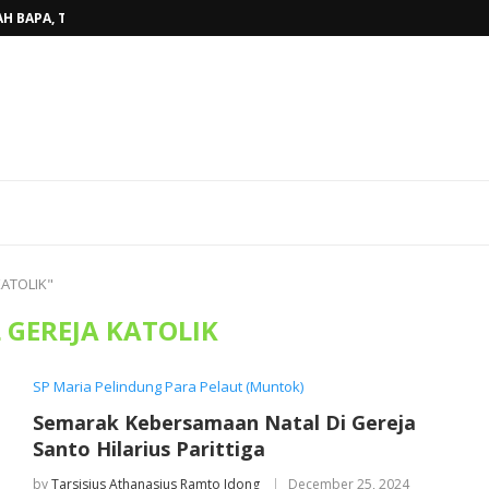
H BAPA, TINGGALKAN...
BELINYU, TERJAWAB...
AHUN AJARAN BARU...
RKAN KASIH ALLAH BAGI...
ARISTI KAUM MUDA, WUJUDKAN...
AKAN PENUH SUKACITA DI GEREJA...
OKI SUNGAILIAT, PASTOR TONI,MSF...
DAN PEMAZMUR, TINGKATKAN KUALITAS...
AT STASI BEDUKANG, PASTOR TONI...
KATOLIK"
 GEREJA KATOLIK
SP Maria Pelindung Para Pelaut (Muntok)
Semarak Kebersamaan Natal Di Gereja
Santo Hilarius Parittiga
by
Tarsisius Athanasius Ramto Idong
December 25, 2024