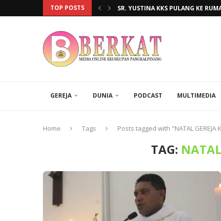
TOP POSTS
SR. YUSTINA KKS PULANG KE RUMA
SALIB HOMS 2026 TIBA DI PAROKI 
TK KB SANTA THERESIA SAMBUT T
KBG ST. YOHANES XXIII MENGHADI
OMK TOBOALI BERSATU DALAM EK
HARI KAKEK-NENEK SEDUNIA DIRAY
ENAM TAHUN MENGGEMBALA DI PAR
PAROKI TOBOALI BEKALI LEKTOR 
ENAM TAHUN MENGGEMBALAKAN UM
GEREJA
DUNIA
PODCAST
MULTIMEDIA
Home
Tags
Posts tagged with "NATAL GEREJA 
TAG:
NATAL