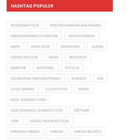
HASHTAG POPULER
#GEREJAKATOLIK
#KEUSKUPANPANGKALPINANG
#SEMINARIMARIOJOHNBOEN
#VATICANNEWS
ASIPA
ASIPA DESK
BENGKONG
GEREJA
GEREJA KATOLIK
IMAM
INSPIRATIF
JAMBORE
KATEDRAL
KATOLIK
KEUSKUPAN PANGKALPINANG
KOMSOS
KWI
LEGIO MARIAE
LUCIUS POYA
MARIA
MGR. SUNARKO OFM
MGR ADRIANUS SUNARKO OFM
OBITUARI
OMK
ORANG MUDA KATOLIK
PANGKALPINANG
PAROKI
PAROKI BELINYU