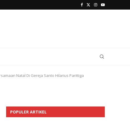
amaan Natal Di Gereja Santo Hilarius Parittiga
POPULER ARTIKEL