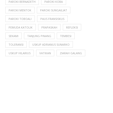
PAROKI BERNADETH
PAROKI KOBA
PAROKI MENTOK
PAROKI SUNGAILIAT
PAROKI TOBOALI
PAUS FRANSISKUS
PEMUDA KATOLIK
PRAPASKAH
REFLEKSI
SEKAMI
TANJUNG PINANG
TEMBESI
TOLERANSI
USKUP ADRIANUS SUNARKO
USKUP HILARIUS
VATIKAN
ZIARAH GALANG