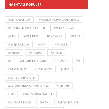
HASHTAG POPULER
#GEREJAKATOLIK
#KEUSKUPANPANGKALPINANG
#SEMINARIMARIOJOHNBOEN
#VATICANNEWS
ASIPA
ASIPA DESK
BENGKONG
GEREJA
GEREJA KATOLIK
IMAM
INSPIRATIF
JAMBORE
KATEDRAL
KATOLIK
KEUSKUPAN PANGKALPINANG
KOMSOS
KWI
LEGIO MARIAE
LUCIUS POYA
MARIA
MGR. SUNARKO OFM
MGR ADRIANUS SUNARKO OFM
OBITUARI
OMK
ORANG MUDA KATOLIK
PANGKALPINANG
PAROKI
PAROKI BELINYU