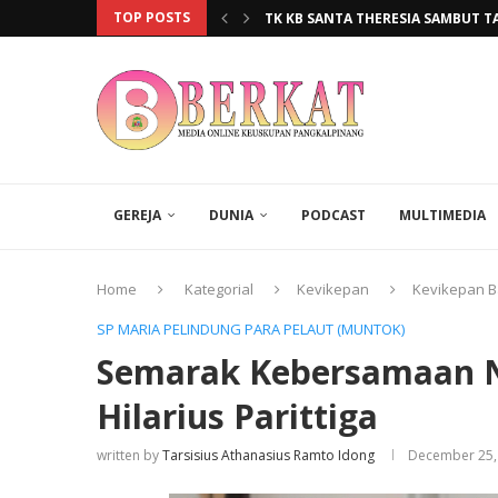
TOP POSTS
TK KB SANTA THERESIA SAMBUT T
KBG ST. YOHANES XXIII MENGHADI
OMK TOBOALI BERSATU DALAM EK
HARI KAKEK-NENEK SEDUNIA DIRAY
ENAM TAHUN MENGGEMBALA DI PAR
PAROKI TOBOALI BEKALI LEKTOR 
ENAM TAHUN MENGGEMBALAKAN UM
TAHUN AJARAN BARU DIMULAI, SMA
GEREJA
DUNIA
PODCAST
MULTIMEDIA
Home
Kategorial
Kevikepan
Kevikepan B
SP MARIA PELINDUNG PARA PELAUT (MUNTOK)
Semarak Kebersamaan Na
Hilarius Parittiga
written by
Tarsisius Athanasius Ramto Idong
December 25,