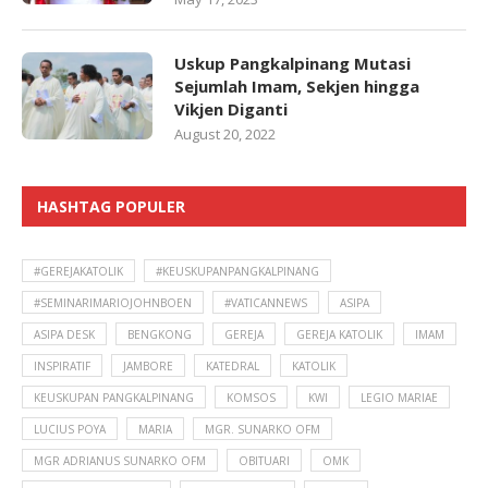
Uskup Pangkalpinang Mutasi
Sejumlah Imam, Sekjen hingga
Vikjen Diganti
August 20, 2022
HASHTAG POPULER
#GEREJAKATOLIK
#KEUSKUPANPANGKALPINANG
#SEMINARIMARIOJOHNBOEN
#VATICANNEWS
ASIPA
ASIPA DESK
BENGKONG
GEREJA
GEREJA KATOLIK
IMAM
INSPIRATIF
JAMBORE
KATEDRAL
KATOLIK
KEUSKUPAN PANGKALPINANG
KOMSOS
KWI
LEGIO MARIAE
LUCIUS POYA
MARIA
MGR. SUNARKO OFM
MGR ADRIANUS SUNARKO OFM
OBITUARI
OMK