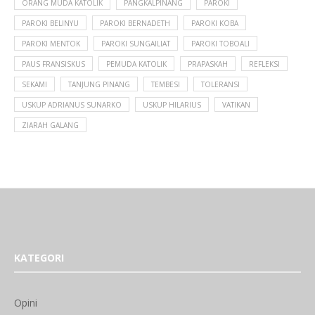
ORANG MUDA KATOLIK
PANGKALPINANG
PAROKI
PAROKI BELINYU
PAROKI BERNADETH
PAROKI KOBA
PAROKI MENTOK
PAROKI SUNGAILIAT
PAROKI TOBOALI
PAUS FRANSISKUS
PEMUDA KATOLIK
PRAPASKAH
REFLEKSI
SEKAMI
TANJUNG PINANG
TEMBESI
TOLERANSI
USKUP ADRIANUS SUNARKO
USKUP HILARIUS
VATIKAN
ZIARAH GALANG
KATEGORI
Opini