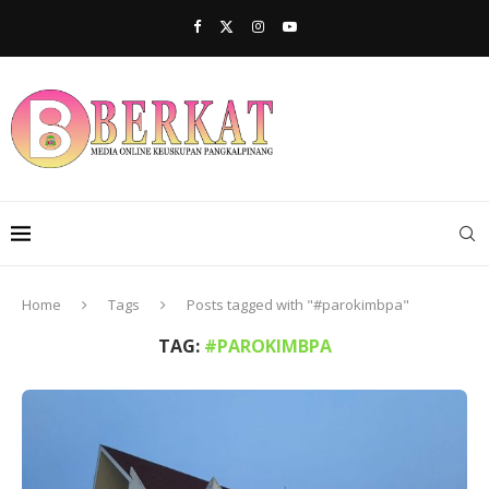
Home
Tags
Posts tagged with "#parokimbpa"
TAG:
#PAROKIMBPA