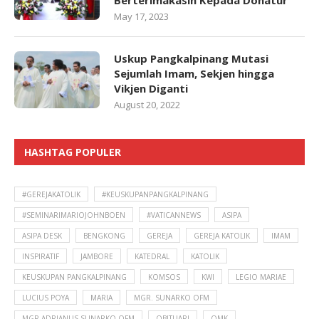
Berterimakasih Kepada Donatur
May 17, 2023
Uskup Pangkalpinang Mutasi
Sejumlah Imam, Sekjen hingga
Vikjen Diganti
August 20, 2022
HASHTAG POPULER
#GEREJAKATOLIK
#KEUSKUPANPANGKALPINANG
#SEMINARIMARIOJOHNBOEN
#VATICANNEWS
ASIPA
ASIPA DESK
BENGKONG
GEREJA
GEREJA KATOLIK
IMAM
INSPIRATIF
JAMBORE
KATEDRAL
KATOLIK
KEUSKUPAN PANGKALPINANG
KOMSOS
KWI
LEGIO MARIAE
LUCIUS POYA
MARIA
MGR. SUNARKO OFM
MGR ADRIANUS SUNARKO OFM
OBITUARI
OMK