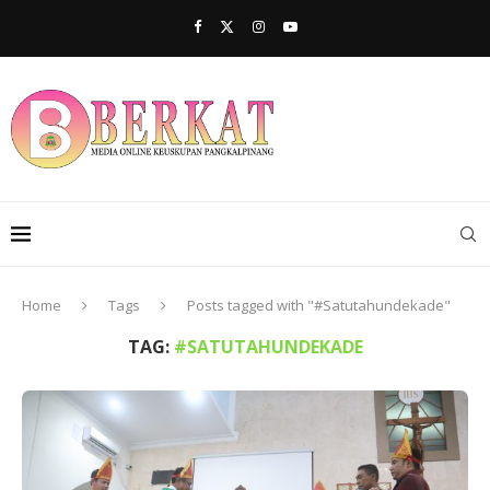
Home
Tags
Posts tagged with "#Satutahundekade"
TAG:
#SATUTAHUNDEKADE