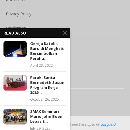
Privacy Policy
Disclaimer
READ ALSO
JARINGAN MEDIA
Gereja Katolik
Baru di Mengkait
Vatican.va
Bersimbolkan
Perahu...
April 23, 2022
Vaticanstate.va
Paroki Santa
Photovat.com
Bernadeth Susun
Program Kerja
2026...
Mampirklik.com
October 26, 2025
SMAK Seminari
Mario John Boen
Lepas 8...
@2026 - All Right Reserved. Designed and Developed by
cmsgue.id
July 29, 2025