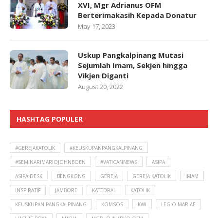
XVI, Mgr Adrianus OFM
Berterimakasih Kepada Donatur
May 17, 2023
Uskup Pangkalpinang Mutasi
Sejumlah Imam, Sekjen hingga
Vikjen Diganti
August 20, 2022
HASHTAG POPULER
#GEREJAKATOLIK
#KEUSKUPANPANGKALPINANG
#SEMINARIMARIOJOHNBOEN
#VATICANNEWS
ASIPA
ASIPA DESK
BENGKONG
GEREJA
GEREJA KATOLIK
IMAM
INSPIRATIF
JAMBORE
KATEDRAL
KATOLIK
KEUSKUPAN PANGKALPINANG
KOMSOS
KWI
LEGIO MARIAE