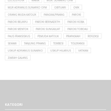
LUCIUS POYA
MARIA
MGR. SUNARKO OFM
MGR ADRIANUS SUNARKO OFM
OBITUARI
OMK
ORANG MUDA KATOLIK
PANGKALPINANG
PAROKI
PAROKI BELINYU
PAROKI BERNADETH
PAROKI KOBA
PAROKI MENTOK
PAROKI SUNGAILIAT
PAROKI TOBOALI
PAUS FRANSISKUS
PEMUDA KATOLIK
PRAPASKAH
REFLEKSI
SEKAMI
TANJUNG PINANG
TEMBESI
TOLERANSI
USKUP ADRIANUS SUNARKO
USKUP HILARIUS
VATIKAN
ZIARAH GALANG
KATEGORI