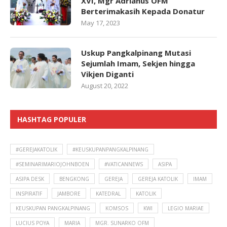
XVI, Mgr Adrianus OFM
Berterimakasih Kepada Donatur
May 17, 2023
Uskup Pangkalpinang Mutasi
Sejumlah Imam, Sekjen hingga
Vikjen Diganti
August 20, 2022
HASHTAG POPULER
#GEREJAKATOLIK
#KEUSKUPANPANGKALPINANG
#SEMINARIMARIOJOHNBOEN
#VATICANNEWS
ASIPA
ASIPA DESK
BENGKONG
GEREJA
GEREJA KATOLIK
IMAM
INSPIRATIF
JAMBORE
KATEDRAL
KATOLIK
KEUSKUPAN PANGKALPINANG
KOMSOS
KWI
LEGIO MARIAE
LUCIUS POYA
MARIA
MGR. SUNARKO OFM