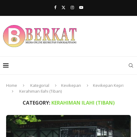
Home
Kategorial
Kevikepan
Kevikepan Kepri
Kerahiman Ilahi (Tiban)
CATEGORY:
KERAHIMAN ILAHI (TIBAN)