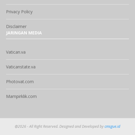
Privacy Policy
Disclaimer
JARINGAN MEDIA
Vatican.va
Vaticanstate.va
Photovat.com
Mampirklik.com
@2026 - All Right Reserved. Designed and Developed by
cmsgue.id