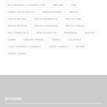
MGR ADRIANUS SUNARKO OFM
OBITUARI
OMK
ORANG MUDA KATOLIK
PANGKALPINANG
PAROKI
PAROKI BELINYU
PAROKI BERNADETH
PAROKI KOBA
PAROKI MENTOK
PAROKI SUNGAILIAT
PAROKI TOBOALI
PAUS FRANSISKUS
PEMUDA KATOLIK
PRAPASKAH
REFLEKSI
SEKAMI
TANJUNG PINANG
TEMBESI
TOLERANSI
USKUP ADRIANUS SUNARKO
USKUP HILARIUS
VATIKAN
ZIARAH GALANG
KATEGORI