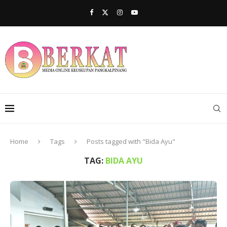
Home
Tags
Posts tagged with "Bida Ayu"
TAG:
BIDA AYU