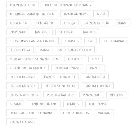
#GEREJAKATOLIK
#KEUSKUPANPANGKALPINANG
#SEMINARIMARIOJOHNBOEN
#VATICANNEWS
ASIPA
ASIPA DESK
BENGKONG
GEREJA
GEREJA KATOLIK
IMAM
INSPIRATIF
JAMBORE
KATEDRAL
KATOLIK
KEUSKUPAN PANGKALPINANG
KOMSOS
KWI
LEGIO MARIAE
LUCIUS POYA
MARIA
MGR. SUNARKO OFM
MGR ADRIANUS SUNARKO OFM
OBITUARI
OMK
ORANG MUDA KATOLIK
PANGKALPINANG
PAROKI
PAROKI BELINYU
PAROKI BERNADETH
PAROKI KOBA
PAROKI MENTOK
PAROKI SUNGAILIAT
PAROKI TOBOALI
PAUS FRANSISKUS
PEMUDA KATOLIK
PRAPASKAH
REFLEKSI
SEKAMI
TANJUNG PINANG
TEMBESI
TOLERANSI
USKUP ADRIANUS SUNARKO
USKUP HILARIUS
VATIKAN
ZIARAH GALANG