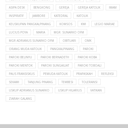
ASIPA DESK
BENGKONG
GEREJA
GEREJA KATOLIK
IMAM
INSPIRATIF
JAMBORE
KATEDRAL
KATOLIK
KEUSKUPAN PANGKALPINANG
KOMSOS
KWI
LEGIO MARIAE
LUCIUS POYA
MARIA
MGR. SUNARKO OFM
MGR ADRIANUS SUNARKO OFM
OBITUARI
OMK
ORANG MUDA KATOLIK
PANGKALPINANG
PAROKI
PAROKI BELINYU
PAROKI BERNADETH
PAROKI KOBA
PAROKI MENTOK
PAROKI SUNGAILIAT
PAROKI TOBOALI
PAUS FRANSISKUS
PEMUDA KATOLIK
PRAPASKAH
REFLEKSI
SEKAMI
TANJUNG PINANG
TEMBESI
TOLERANSI
USKUP ADRIANUS SUNARKO
USKUP HILARIUS
VATIKAN
ZIARAH GALANG