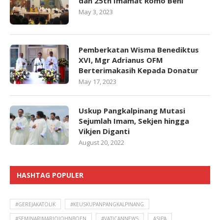
dan 25th Imamat Romo Beni
May 3, 2023
Pemberkatan Wisma Benediktus
XVI, Mgr Adrianus OFM
Berterimakasih Kepada Donatur
May 17, 2023
Uskup Pangkalpinang Mutasi
Sejumlah Imam, Sekjen hingga
Vikjen Diganti
August 20, 2022
HASHTAG POPULER
#GEREJAKATOLIK
#KEUSKUPANPANGKALPINANG
#SEMINARIMARIOJOHNBOEN
#VATICANNEWS
ASIPA