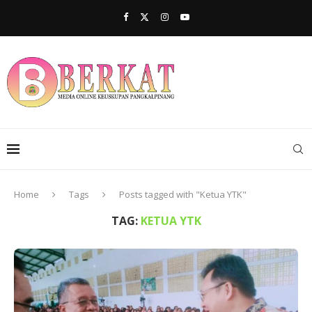
Home
Tags
Posts tagged with "Ketua YTK"
TAG:
KETUA YTK