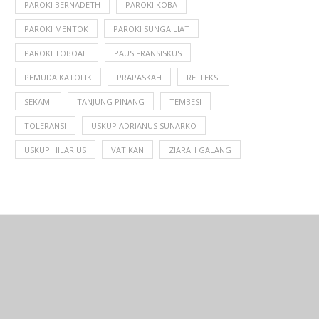
PAROKI BERNADETH
PAROKI KOBA
PAROKI MENTOK
PAROKI SUNGAILIAT
PAROKI TOBOALI
PAUS FRANSISKUS
PEMUDA KATOLIK
PRAPASKAH
REFLEKSI
SEKAMI
TANJUNG PINANG
TEMBESI
TOLERANSI
USKUP ADRIANUS SUNARKO
USKUP HILARIUS
VATIKAN
ZIARAH GALANG