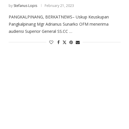
by
Stefanus Lopis
February 21, 2023
PANGKALPINANG, BERKATNEWS– Uskup Keuskupan
Pangkalpinang Mgr Adrianus Sunarko OFM menerima
audiensi Superior General SS.CC …