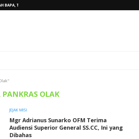
H BAPA, TINGGALKAN...
BELINYU, TERJAWAB...
AHUN AJARAN BARU...
RKAN KASIH ALLAH BAGI...
ARISTI KAUM MUDA, WUJUDKAN...
AKAN PENUH SUKACITA DI GEREJA...
OKI SUNGAILIAT, PASTOR TONI,MSF...
DAN PEMAZMUR, TINGKATKAN KUALITAS...
AT STASI BEDUKANG, PASTOR TONI...
Olak"
R PANKRAS OLAK
JEJAK MISI
Mgr Adrianus Sunarko OFM Terima
Audiensi Superior General SS.CC, Ini yang
Dibahas