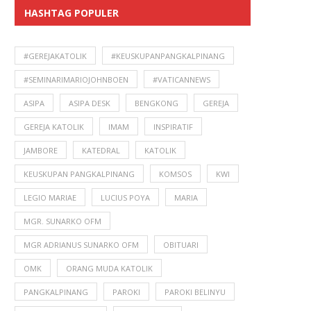
HASHTAG POPULER
#GEREJAKATOLIK
#KEUSKUPANPANGKALPINANG
#SEMINARIMARIOJOHNBOEN
#VATICANNEWS
ASIPA
ASIPA DESK
BENGKONG
GEREJA
GEREJA KATOLIK
IMAM
INSPIRATIF
JAMBORE
KATEDRAL
KATOLIK
KEUSKUPAN PANGKALPINANG
KOMSOS
KWI
LEGIO MARIAE
LUCIUS POYA
MARIA
MGR. SUNARKO OFM
MGR ADRIANUS SUNARKO OFM
OBITUARI
OMK
ORANG MUDA KATOLIK
PANGKALPINANG
PAROKI
PAROKI BELINYU