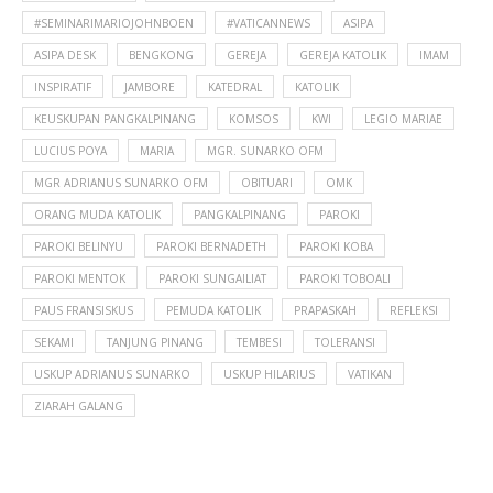
#SEMINARIMARIOJOHNBOEN
#VATICANNEWS
ASIPA
ASIPA DESK
BENGKONG
GEREJA
GEREJA KATOLIK
IMAM
INSPIRATIF
JAMBORE
KATEDRAL
KATOLIK
KEUSKUPAN PANGKALPINANG
KOMSOS
KWI
LEGIO MARIAE
LUCIUS POYA
MARIA
MGR. SUNARKO OFM
MGR ADRIANUS SUNARKO OFM
OBITUARI
OMK
ORANG MUDA KATOLIK
PANGKALPINANG
PAROKI
PAROKI BELINYU
PAROKI BERNADETH
PAROKI KOBA
PAROKI MENTOK
PAROKI SUNGAILIAT
PAROKI TOBOALI
PAUS FRANSISKUS
PEMUDA KATOLIK
PRAPASKAH
REFLEKSI
SEKAMI
TANJUNG PINANG
TEMBESI
TOLERANSI
USKUP ADRIANUS SUNARKO
USKUP HILARIUS
VATIKAN
ZIARAH GALANG