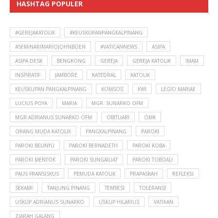
HASHTAG POPULER
#GEREJAKATOLIK
#KEUSKUPANPANGKALPINANG
#SEMINARIMARIOJOHNBOEN
#VATICANNEWS
ASIPA
ASIPA DESK
BENGKONG
GEREJA
GEREJA KATOLIK
IMAM
INSPIRATIF
JAMBORE
KATEDRAL
KATOLIK
KEUSKUPAN PANGKALPINANG
KOMSOS
KWI
LEGIO MARIAE
LUCIUS POYA
MARIA
MGR. SUNARKO OFM
MGR ADRIANUS SUNARKO OFM
OBITUARI
OMK
ORANG MUDA KATOLIK
PANGKALPINANG
PAROKI
PAROKI BELINYU
PAROKI BERNADETH
PAROKI KOBA
PAROKI MENTOK
PAROKI SUNGAILIAT
PAROKI TOBOALI
PAUS FRANSISKUS
PEMUDA KATOLIK
PRAPASKAH
REFLEKSI
SEKAMI
TANJUNG PINANG
TEMBESI
TOLERANSI
USKUP ADRIANUS SUNARKO
USKUP HILARIUS
VATIKAN
ZIARAH GALANG