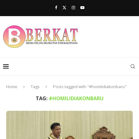
Home
Tags
Posts tagged with "#homilidiakonbaru"
TAG:
#HOMILIDIAKONBARU