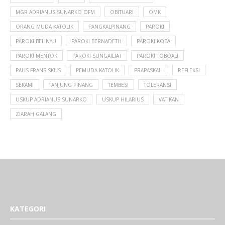
MGR ADRIANUS SUNARKO OFM
OBITUARI
OMK
ORANG MUDA KATOLIK
PANGKALPINANG
PAROKI
PAROKI BELINYU
PAROKI BERNADETH
PAROKI KOBA
PAROKI MENTOK
PAROKI SUNGAILIAT
PAROKI TOBOALI
PAUS FRANSISKUS
PEMUDA KATOLIK
PRAPASKAH
REFLEKSI
SEKAMI
TANJUNG PINANG
TEMBESI
TOLERANSI
USKUP ADRIANUS SUNARKO
USKUP HILARIUS
VATIKAN
ZIARAH GALANG
KATEGORI