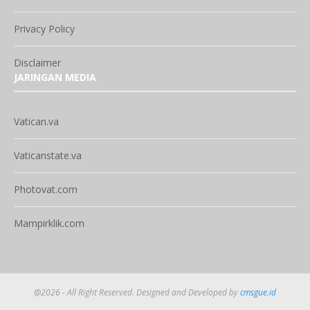
Privacy Policy
Disclaimer
JARINGAN MEDIA
Vatican.va
Vaticanstate.va
Photovat.com
Mampirklik.com
@2026 - All Right Reserved. Designed and Developed by
cmsgue.id