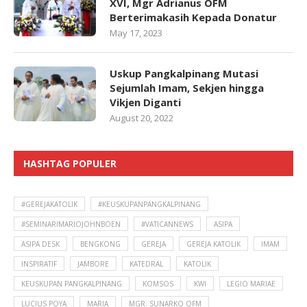
XVI, Mgr Adrianus OFM
Berterimakasih Kepada Donatur
May 17, 2023
Uskup Pangkalpinang Mutasi
Sejumlah Imam, Sekjen hingga
Vikjen Diganti
August 20, 2022
HASHTAG POPULER
#GEREJAKATOLIK
#KEUSKUPANPANGKALPINANG
#SEMINARIMARIOJOHNBOEN
#VATICANNEWS
ASIPA
ASIPA DESK
BENGKONG
GEREJA
GEREJA KATOLIK
IMAM
INSPIRATIF
JAMBORE
KATEDRAL
KATOLIK
KEUSKUPAN PANGKALPINANG
KOMSOS
KWI
LEGIO MARIAE
LUCIUS POYA
MARIA
MGR. SUNARKO OFM