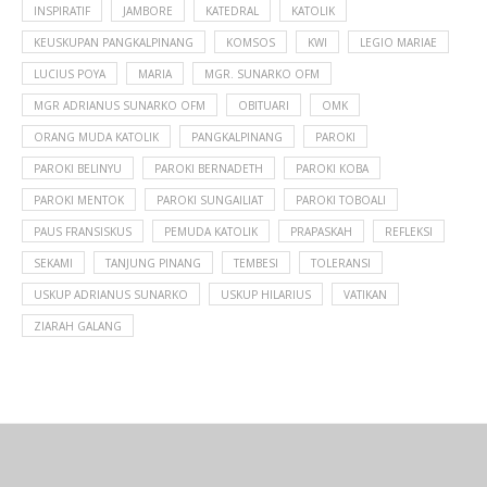
INSPIRATIF
JAMBORE
KATEDRAL
KATOLIK
KEUSKUPAN PANGKALPINANG
KOMSOS
KWI
LEGIO MARIAE
LUCIUS POYA
MARIA
MGR. SUNARKO OFM
MGR ADRIANUS SUNARKO OFM
OBITUARI
OMK
ORANG MUDA KATOLIK
PANGKALPINANG
PAROKI
PAROKI BELINYU
PAROKI BERNADETH
PAROKI KOBA
PAROKI MENTOK
PAROKI SUNGAILIAT
PAROKI TOBOALI
PAUS FRANSISKUS
PEMUDA KATOLIK
PRAPASKAH
REFLEKSI
SEKAMI
TANJUNG PINANG
TEMBESI
TOLERANSI
USKUP ADRIANUS SUNARKO
USKUP HILARIUS
VATIKAN
ZIARAH GALANG