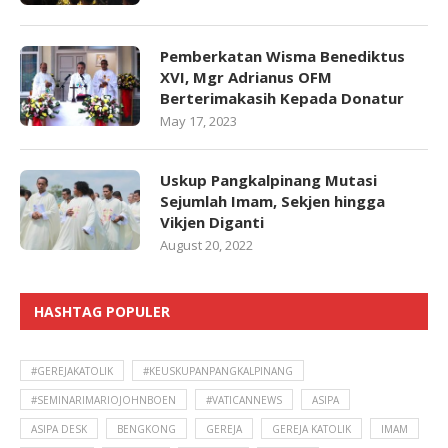
Pemberkatan Wisma Benediktus
XVI, Mgr Adrianus OFM
Berterimakasih Kepada Donatur
May 17, 2023
Uskup Pangkalpinang Mutasi
Sejumlah Imam, Sekjen hingga
Vikjen Diganti
August 20, 2022
HASHTAG POPULER
#GEREJAKATOLIK
#KEUSKUPANPANGKALPINANG
#SEMINARIMARIOJOHNBOEN
#VATICANNEWS
ASIPA
ASIPA DESK
BENGKONG
GEREJA
GEREJA KATOLIK
IMAM