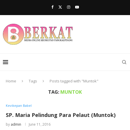
Home
Tags
Posts tagged with "Muntok"
TAG:
MUNTOK
Kevikepan Babel
SP. Maria Pelindung Para Pelaut (Muntok)
by
admin
June 11, 2016