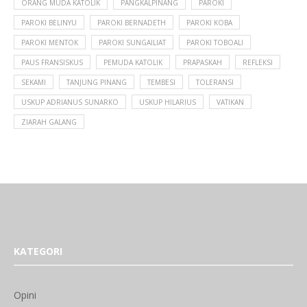
ORANG MUDA KATOLIK
PANGKALPINANG
PAROKI
PAROKI BELINYU
PAROKI BERNADETH
PAROKI KOBA
PAROKI MENTOK
PAROKI SUNGAILIAT
PAROKI TOBOALI
PAUS FRANSISKUS
PEMUDA KATOLIK
PRAPASKAH
REFLEKSI
SEKAMI
TANJUNG PINANG
TEMBESI
TOLERANSI
USKUP ADRIANUS SUNARKO
USKUP HILARIUS
VATIKAN
ZIARAH GALANG
KATEGORI
Opini