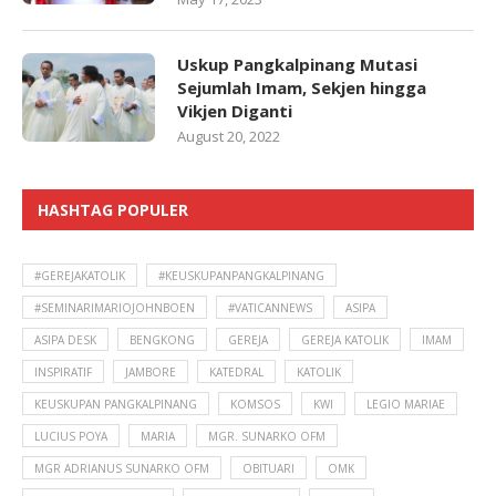
Uskup Pangkalpinang Mutasi
Sejumlah Imam, Sekjen hingga
Vikjen Diganti
August 20, 2022
HASHTAG POPULER
#GEREJAKATOLIK
#KEUSKUPANPANGKALPINANG
#SEMINARIMARIOJOHNBOEN
#VATICANNEWS
ASIPA
ASIPA DESK
BENGKONG
GEREJA
GEREJA KATOLIK
IMAM
INSPIRATIF
JAMBORE
KATEDRAL
KATOLIK
KEUSKUPAN PANGKALPINANG
KOMSOS
KWI
LEGIO MARIAE
LUCIUS POYA
MARIA
MGR. SUNARKO OFM
MGR ADRIANUS SUNARKO OFM
OBITUARI
OMK