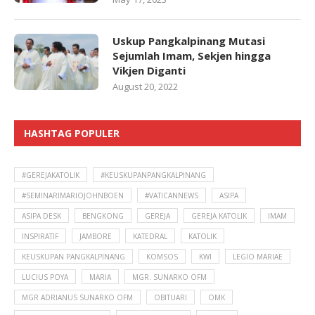
Uskup Pangkalpinang Mutasi
Sejumlah Imam, Sekjen hingga
Vikjen Diganti
August 20, 2022
HASHTAG POPULER
#GEREJAKATOLIK
#KEUSKUPANPANGKALPINANG
#SEMINARIMARIOJOHNBOEN
#VATICANNEWS
ASIPA
ASIPA DESK
BENGKONG
GEREJA
GEREJA KATOLIK
IMAM
INSPIRATIF
JAMBORE
KATEDRAL
KATOLIK
KEUSKUPAN PANGKALPINANG
KOMSOS
KWI
LEGIO MARIAE
LUCIUS POYA
MARIA
MGR. SUNARKO OFM
MGR ADRIANUS SUNARKO OFM
OBITUARI
OMK