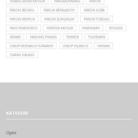
ORANG MUDA KATOLIK
PANGKALPINANG
PAROKI
PAROKI BELINYU
PAROKI BERNADETH
PAROKI KOBA
PAROKI MENTOK
PAROKI SUNGAILIAT
PAROKI TOBOALI
PAUS FRANSISKUS
PEMUDA KATOLIK
PRAPASKAH
REFLEKSI
SEKAMI
TANJUNG PINANG
TEMBESI
TOLERANSI
USKUP ADRIANUS SUNARKO
USKUP HILARIUS
VATIKAN
ZIARAH GALANG
KATEGORI
Opini