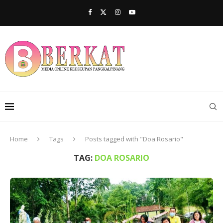
Home
Tags
Posts tagged with "Doa Rosario"
TAG:
DOA ROSARIO