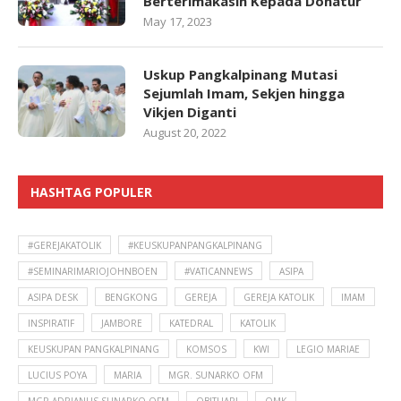
Berterimakasih Kepada Donatur
May 17, 2023
Uskup Pangkalpinang Mutasi
Sejumlah Imam, Sekjen hingga
Vikjen Diganti
August 20, 2022
HASHTAG POPULER
#GEREJAKATOLIK
#KEUSKUPANPANGKALPINANG
#SEMINARIMARIOJOHNBOEN
#VATICANNEWS
ASIPA
ASIPA DESK
BENGKONG
GEREJA
GEREJA KATOLIK
IMAM
INSPIRATIF
JAMBORE
KATEDRAL
KATOLIK
KEUSKUPAN PANGKALPINANG
KOMSOS
KWI
LEGIO MARIAE
LUCIUS POYA
MARIA
MGR. SUNARKO OFM