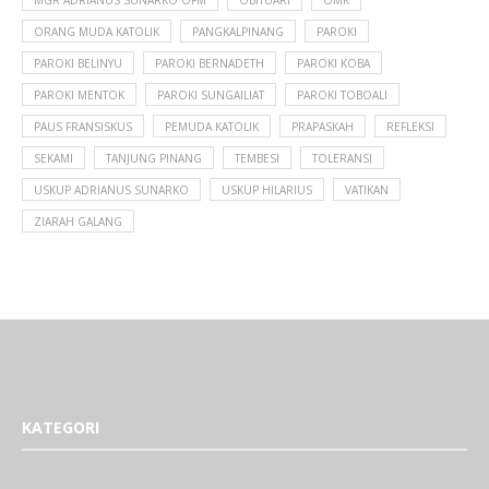
MGR ADRIANUS SUNARKO OFM
OBITUARI
OMK
ORANG MUDA KATOLIK
PANGKALPINANG
PAROKI
PAROKI BELINYU
PAROKI BERNADETH
PAROKI KOBA
PAROKI MENTOK
PAROKI SUNGAILIAT
PAROKI TOBOALI
PAUS FRANSISKUS
PEMUDA KATOLIK
PRAPASKAH
REFLEKSI
SEKAMI
TANJUNG PINANG
TEMBESI
TOLERANSI
USKUP ADRIANUS SUNARKO
USKUP HILARIUS
VATIKAN
ZIARAH GALANG
KATEGORI