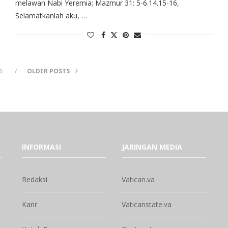
melawan Nabi Yeremia; Mazmur 31: 5-6.14.15-16,
Selamatkanlah aku, …
S
OLDER POSTS
INFORMASI
JARINGAN MEDIA
Redaksi
Vatican.va
Karir
Vaticanstate.va