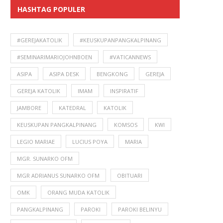
HASHTAG POPULER
#GEREJAKATOLIK
#KEUSKUPANPANGKALPINANG
#SEMINARIMARIOJOHNBOEN
#VATICANNEWS
ASIPA
ASIPA DESK
BENGKONG
GEREJA
GEREJA KATOLIK
IMAM
INSPIRATIF
JAMBORE
KATEDRAL
KATOLIK
KEUSKUPAN PANGKALPINANG
KOMSOS
KWI
LEGIO MARIAE
LUCIUS POYA
MARIA
MGR. SUNARKO OFM
MGR ADRIANUS SUNARKO OFM
OBITUARI
OMK
ORANG MUDA KATOLIK
PANGKALPINANG
PAROKI
PAROKI BELINYU