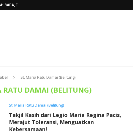
H BAPA, TINGGALKAN...
BELINYU, TERJAWAB...
AHUN AJARAN BARU...
RKAN KASIH ALLAH BAGI...
ARISTI KAUM MUDA, WUJUDKAN...
AKAN PENUH SUKACITA DI GEREJA...
OKI SUNGAILIAT, PASTOR TONI,MSF...
DAN PEMAZMUR, TINGKATKAN KUALITAS...
AT STASI BEDUKANG, PASTOR TONI...
abel
St. Maria Ratu Damai (Belitung)
A RATU DAMAI (BELITUNG)
St. Maria Ratu Damai (Belitung)
Takjil Kasih dari Legio Maria Regina Pacis,
Merajut Toleransi, Menguatkan
Kebersamaan!