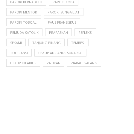
PAROKI BERNADETH
PAROKI KOBA
PAROKI MENTOK
PAROKI SUNGAILIAT
PAROKI TOBOALI
PAUS FRANSISKUS
PEMUDA KATOLIK
PRAPASKAH
REFLEKSI
SEKAMI
TANJUNG PINANG
TEMBESI
TOLERANSI
USKUP ADRIANUS SUNARKO
USKUP HILARIUS
VATIKAN
ZIARAH GALANG