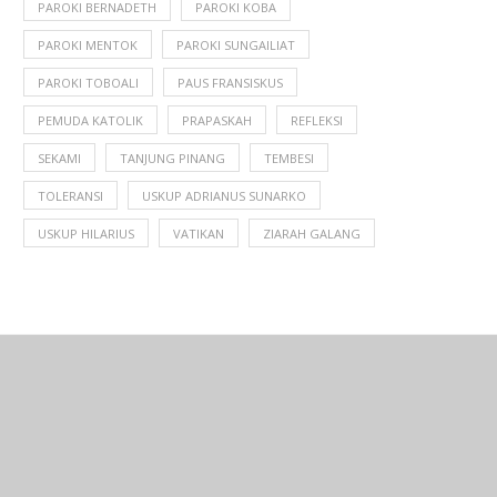
PAROKI BERNADETH
PAROKI KOBA
PAROKI MENTOK
PAROKI SUNGAILIAT
PAROKI TOBOALI
PAUS FRANSISKUS
PEMUDA KATOLIK
PRAPASKAH
REFLEKSI
SEKAMI
TANJUNG PINANG
TEMBESI
TOLERANSI
USKUP ADRIANUS SUNARKO
USKUP HILARIUS
VATIKAN
ZIARAH GALANG