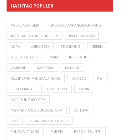
HASHTAG POPULER
#GEREJAKATOLIK
#KEUSKUPANPANGKALPINANG
#SEMINARIMARIOJOHNBOEN
#VATICANNEWS
ASIPA
ASIPA DESK
BENGKONG
GEREJA
GEREJA KATOLIK
IMAM
INSPIRATIF
JAMBORE
KATEDRAL
KATOLIK
KEUSKUPAN PANGKALPINANG
KOMSOS
KWI
LEGIO MARIAE
LUCIUS POYA
MARIA
MGR. SUNARKO OFM
MGR ADRIANUS SUNARKO OFM
OBITUARI
OMK
ORANG MUDA KATOLIK
PANGKALPINANG
PAROKI
PAROKI BELINYU