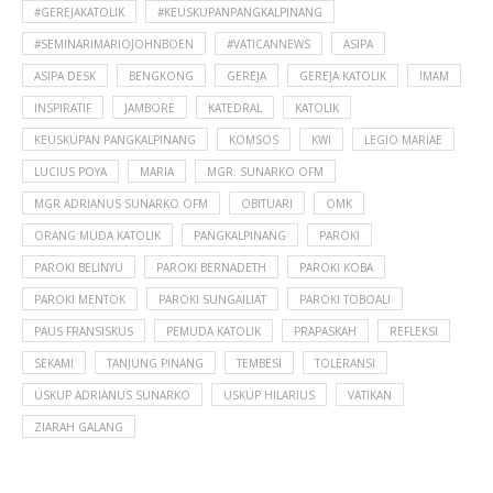
#GEREJAKATOLIK
#KEUSKUPANPANGKALPINANG
#SEMINARIMARIOJOHNBOEN
#VATICANNEWS
ASIPA
ASIPA DESK
BENGKONG
GEREJA
GEREJA KATOLIK
IMAM
INSPIRATIF
JAMBORE
KATEDRAL
KATOLIK
KEUSKUPAN PANGKALPINANG
KOMSOS
KWI
LEGIO MARIAE
LUCIUS POYA
MARIA
MGR. SUNARKO OFM
MGR ADRIANUS SUNARKO OFM
OBITUARI
OMK
ORANG MUDA KATOLIK
PANGKALPINANG
PAROKI
PAROKI BELINYU
PAROKI BERNADETH
PAROKI KOBA
PAROKI MENTOK
PAROKI SUNGAILIAT
PAROKI TOBOALI
PAUS FRANSISKUS
PEMUDA KATOLIK
PRAPASKAH
REFLEKSI
SEKAMI
TANJUNG PINANG
TEMBESI
TOLERANSI
USKUP ADRIANUS SUNARKO
USKUP HILARIUS
VATIKAN
ZIARAH GALANG